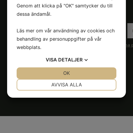
Genom att klicka på "OK" samtycker du till
dessa ändamål.
Läs mer om vår användning av cookies och
behandling av personuppgifter på vår
Nytt fält
Jag samtycker till
behandling av mina 
webbplats.
Prenumerera på Nyhetsbrev
VISA
DETALJER
JA
NEJ
OK
JA
NEJ
Facebook
NÖDVÄNDIG
INSTÄLLNINGAR
AVVISA ALLA
Instagram
JA
NEJ
JA
NEJ
MARKNADSFÖRING
STATISTIK