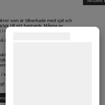
Aktuellt
kter som är tillverkade med själ och
rlek till sitt hantverk. Många av
 i några enstaka exemplar.
Samtykke til cookies
å de passar in i sortimentet av
Vi og vores samarbejdspartnere bruger
teknologier, herunder cookies, til at
kter att äta. Även här står högsta
indsamle oplysninger om dig til forskellige
öjligt närproducerat och hållbart
sortiment.
formål, herunder: Tilpasning af annoncering,
bedre brugeroplevelse, funktionalitet,
 i Växjö och har öppet
statistik og marketing. Disse oplysninger
nligt överenskommelse.
kan blive delt med annoncerings- og
analysepartnere, som kan kombinere dem
mig
med data, du tidligere har givet dem eller
de har indsamlet gennem din brug af deres