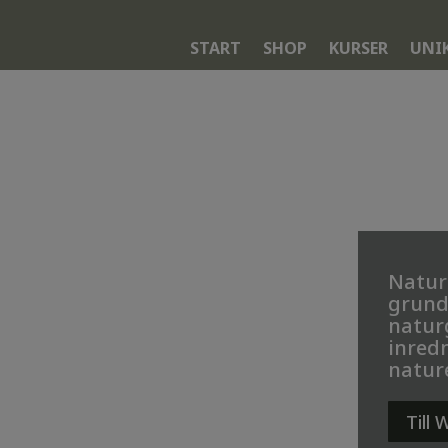
START
SHOP
KURSER
UNI
Naturl
grund
natur
inredn
natur
Till