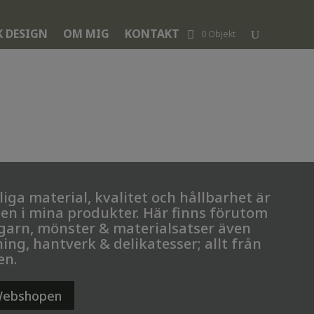
K DESIGN
OM MIG
KONTAKT
0 Objekt
iga material, kvalitet och hållbarhet är
en i mina produkter. Här finns förutom
garn, mönster & materialsatser även
ing, hantverk & delikatesser; allt från
en.
 Webshopen