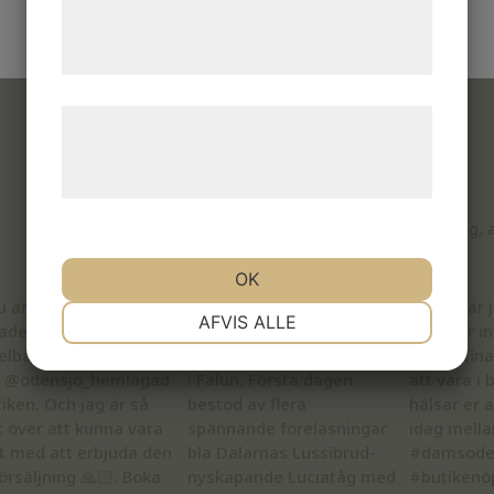
tjenester. Ved at klikke på 'OK' giver du
samtykke til disse formål.
Læs mere om vores brug af cookies og
behandling af persondata på vores
hjemmeside.
damsodesign
Stickdesigner.
Garn, hantverk, smycken & heminredning, all
Ingelstadsv. 31 i Växjö. Öppet ons&tors kl 13.00-18.00
OK
NØDVENDIGE
PRÆFERENCER
AFVIS ALLE
MARKETING
STATISTIK