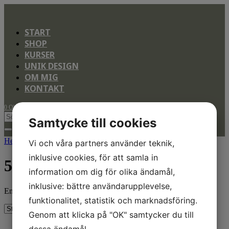
START
SHOP
KURSER
UNIK DESIGN
OM MIG
KONTAKT
0 Objekt
Samtycke till cookies
Hem
/ Produkt Storlek / 50x70 cm
Vi och våra partners använder teknik,
inklusive cookies, för att samla in
50x70 cm
information om dig för olika ändamål,
inklusive: bättre användarupplevelse,
Endast ett sökresultat
funktionalitet, statistik och marknadsföring.
Genom att klicka på "OK" samtycker du till