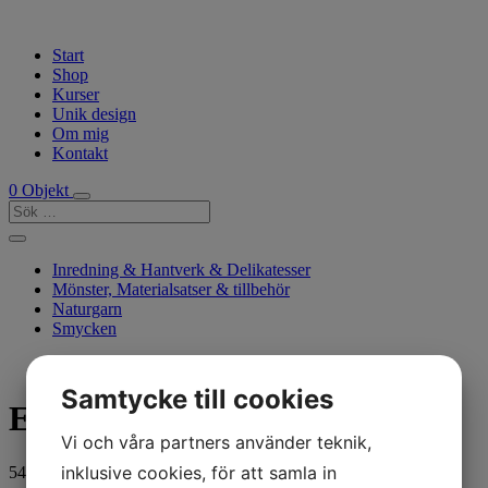
Start
Shop
Kurser
Unik design
Om mig
Kontakt
0 Objekt
Inredning & Hantverk & Delikatesser
Mönster, Materialsatser & tillbehör
Naturgarn
Smycken
Samtycke till cookies
Eco baby bomull
Vi och våra partners använder teknik,
inklusive cookies, för att samla in
54
kr