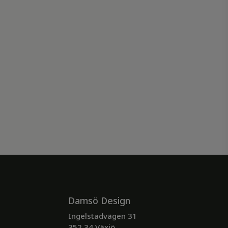
Damsö Design
Ingelstadvägen 31
352 34 Växjö