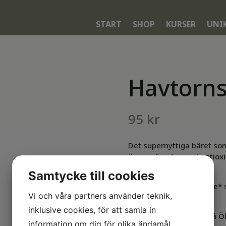
START
SHOP
KURSER
UNI
Havtorn
95
kr
Det supernyttiga bäret som
även mängder med antioxid
A, C, E, K och B.
Samtycke till cookies
Råpressad havtornsjuice* 
Vi och våra partners använder teknik,
ingredienser.
inklusive cookies, för att samla in
Från Havtornsgården på Ö
information om dig för olika ändamål,