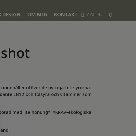
K DESIGN
OM MIG
KONTAKT
0 Objekt
sshot
 innehåller utöver de nyttiga fettsyrorna
anter, B12 och folsyra och vitaminer som
sötad med lite honung*. *KRAV-ekologiska
land.