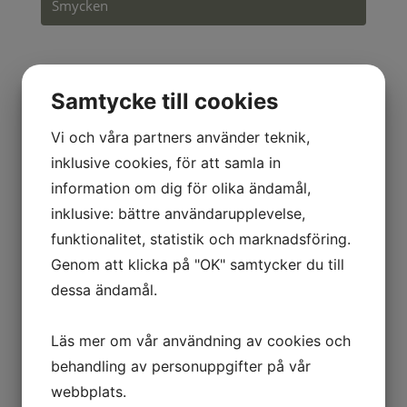
Smycken
Samtycke till cookies
Grillpensel
Vi och våra partners använder teknik,
inklusive cookies, för att samla in
25
kr
information om dig för olika ändamål,
inklusive: bättre användarupplevelse,
Grillpensel trä/tagel rund 18 cm
funktionalitet, statistik och marknadsföring.
Genom att klicka på "OK" samtycker du till
Grillpensel
Lägg till i varukorg
mängd
dessa ändamål.
Läs mer om vår användning av cookies och
behandling av personuppgifter på vår
webbplats.