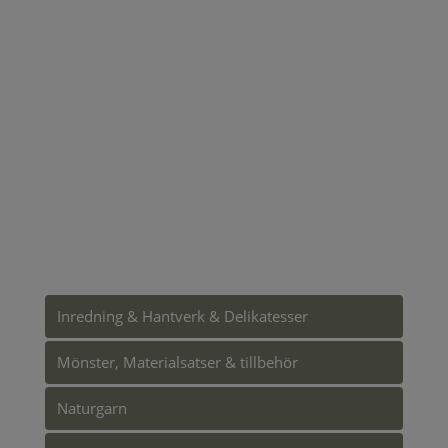
Inredning & Hantverk & Delikatesser
Mönster, Materialsatser & tillbehör
Naturgarn