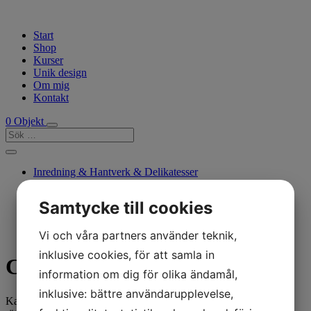
Start
Shop
Kurser
Unik design
Om mig
Kontakt
0 Objekt
Inredning & Hantverk & Delikatesser
Mönster, Materialsatser & tillbehör
Naturgarn
Samtycke till cookies
Smycken
Vi och våra partners använder teknik,
inklusive cookies, för att samla in
Chokladkaka
information om dig för olika ändamål,
inklusive: bättre användarupplevelse,
Kakaon hämtas från hållbara kooperativ i Ecuador. Odlarna får