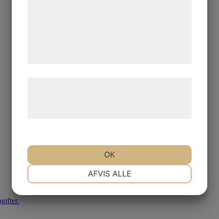
analysepartnere, som kan kombinere dem
med data, du tidligere har givet dem eller
de har indsamlet gennem din brug af deres
tjenester. Ved at klikke på 'OK' giver du
samtykke til disse formål.
Læs mere om vores brug af cookies og
behandling af persondata på vores
hjemmeside.
OK
NØDVENDIGE
PRÆFERENCER
AFVIS ALLE
ifter.
MARKETING
STATISTIK