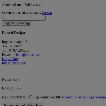
Armband med Rökkvarts.
Storlek
Rensa
Armband
mängd
Lägg till i varukorg
Damsö Design
Ingelstadvägen 31
352 34 Växjö
Tfn: 0707-206205
Email:
helene@damso.se
Köpvillkor
Integritetspolicy
Namn
E-post
Nytt fält
Nytt fält
Jag samtycker till
behandling av mina personuppg
Prenumerera på Nyhetsbrev