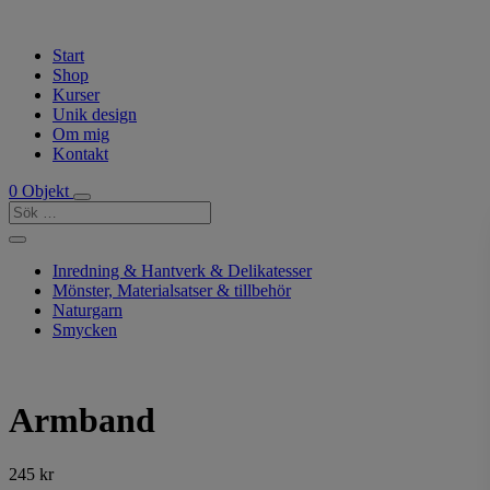
Start
Shop
Kurser
Unik design
Om mig
Kontakt
0 Objekt
Inredning & Hantverk & Delikatesser
Mönster, Materialsatser & tillbehör
Naturgarn
Smycken
Armband
245
kr