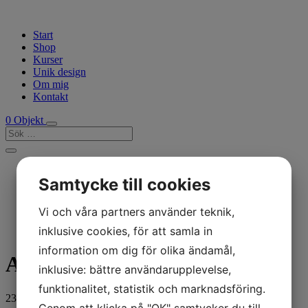
Start
Shop
Kurser
Unik design
Om mig
Kontakt
0 Objekt
Inredning & Hantverk & Delikatesser
Samtycke till cookies
Mönster & Materialsatser
Naturgarn
Smycken
Vi och våra partners använder teknik,
inklusive cookies, för att samla in
information om dig för olika ändamål,
Armband
inklusive: bättre användarupplevelse,
funktionalitet, statistik och marknadsföring.
239
kr
Genom att klicka på "OK" samtycker du till