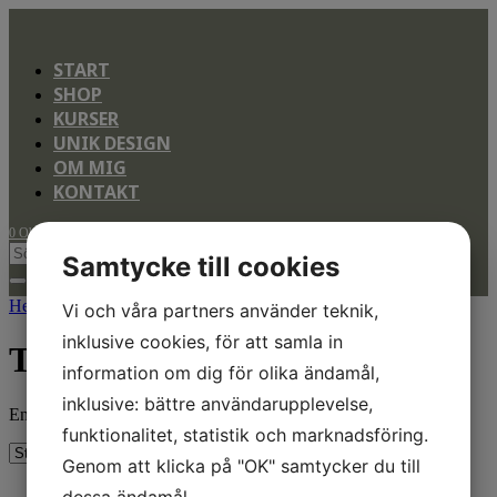
START
SHOP
KURSER
UNIK DESIGN
OM MIG
KONTAKT
0 Objekt
Samtycke till cookies
Hem
/ Produkt Färg / Tabacco
Vi och våra partners använder teknik,
inklusive cookies, för att samla in
Tabacco
information om dig för olika ändamål,
inklusive: bättre användarupplevelse,
Endast ett sökresultat
funktionalitet, statistik och marknadsföring.
Genom att klicka på "OK" samtycker du till