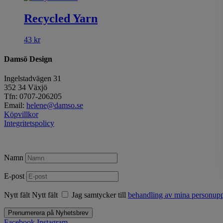
Recycled Yarn
43
kr
Damsö Design
Ingelstadvägen 31
352 34 Växjö
Tfn: 0707-206205
Email:
helene@damso.se
Köpvillkor
Integritetspolicy
Namn
E-post
Nytt fält
Nytt fält
Jag samtycker till
behandling av mina personuppg
Prenumerera på Nyhetsbrev
Facebook
Instagram