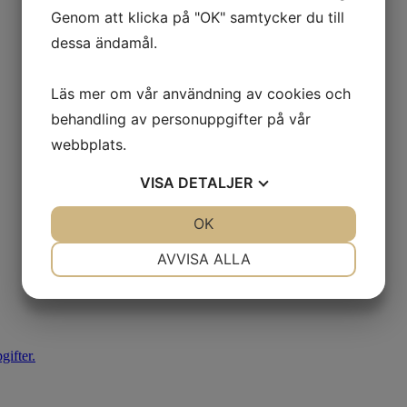
Genom att klicka på "OK" samtycker du till
dessa ändamål.
Läs mer om vår användning av cookies och
behandling av personuppgifter på vår
webbplats.
VISA
DETALJER
JA
NEJ
OK
JA
NEJ
NÖDVÄNDIG
INSTÄLLNINGAR
AVVISA ALLA
JA
NEJ
JA
NEJ
MARKNADSFÖRING
STATISTIK
ifter.