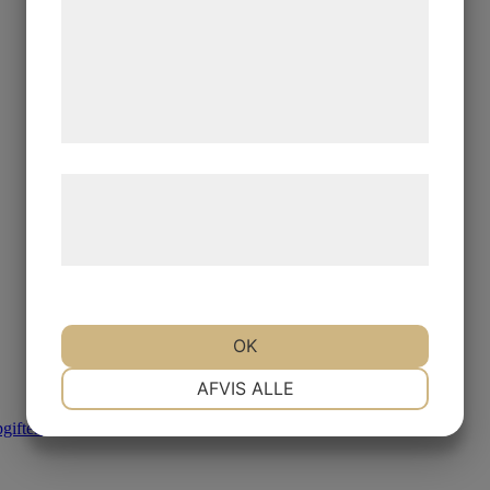
analysepartnere, som kan kombinere dem
med data, du tidligere har givet dem eller
de har indsamlet gennem din brug af deres
tjenester. Ved at klikke på 'OK' giver du
samtykke til disse formål.
Læs mere om vores brug af cookies og
behandling af persondata på vores
hjemmeside.
OK
NØDVENDIGE
PRÆFERENCER
AFVIS ALLE
ifter.
MARKETING
STATISTIK