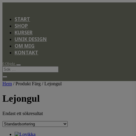
START
SHOP
KURSER
UNIK DESIGN
OM MIG
KONTAKT
0 Objekt
Hem
/ Produkt Färg / Lejongul
Lejongul
Endast ett sökresultat