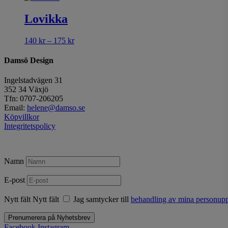
Lovikka
Prisintervall:
140
kr
–
175
kr
140 kr
till
Damsö Design
175 kr
Ingelstadvägen 31
352 34 Växjö
Tfn: 0707-206205
Email:
helene@damso.se
Köpvillkor
Integritetspolicy
Namn
E-post
Nytt fält
Nytt fält
Jag samtycker till
behandling av mina personuppg
Prenumerera på Nyhetsbrev
Facebook
Instagram