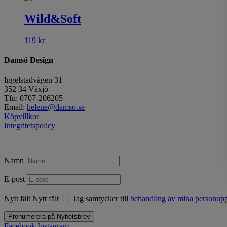
Wild&Soft
119
kr
Damsö Design
Ingelstadvägen 31
352 34 Växjö
Tfn: 0707-206205
Email:
helene@damso.se
Köpvillkor
Integritetspolicy
Namn
E-post
Nytt fält
Nytt fält
Jag samtycker till
behandling av mina personuppg
Prenumerera på Nyhetsbrev
Facebook
Instagram