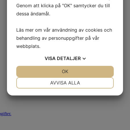
Genom att klicka på "OK" samtycker du till
dessa ändamål.
Läs mer om vår användning av cookies och
behandling av personuppgifter på vår
webbplats.
VISA
DETALJER
JA
NEJ
OK
JA
NEJ
NÖDVÄNDIG
INSTÄLLNINGAR
AVVISA ALLA
JA
NEJ
JA
NEJ
MARKNADSFÖRING
STATISTIK
ifter.