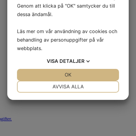
Genom att klicka på "OK" samtycker du till
dessa ändamål.
Läs mer om vår användning av cookies och
behandling av personuppgifter på vår
webbplats.
VISA
DETALJER
JA
NEJ
OK
JA
NEJ
NÖDVÄNDIG
INSTÄLLNINGAR
AVVISA ALLA
JA
NEJ
JA
NEJ
MARKNADSFÖRING
STATISTIK
ifter.