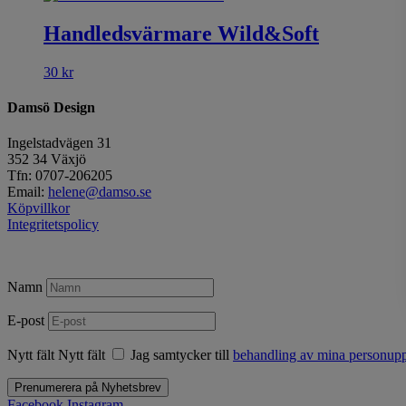
Handledsvärmare Wild&Soft
30
kr
Damsö Design
Ingelstadvägen 31
352 34 Växjö
Tfn: 0707-206205
Email:
helene@damso.se
Köpvillkor
Integritetspolicy
Namn
E-post
Nytt fält
Nytt fält
Jag samtycker till
behandling av mina personuppg
Prenumerera på Nyhetsbrev
Facebook
Instagram