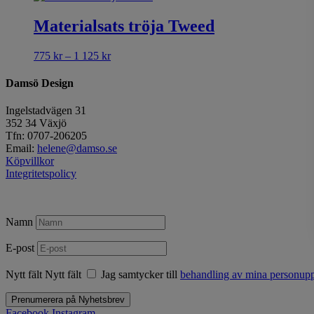
Materialsats tröja Tweed
Prisintervall:
775
kr
–
1 125
kr
775 kr
till
Damsö Design
1
125 kr
Ingelstadvägen 31
352 34 Växjö
Tfn: 0707-206205
Email:
helene@damso.se
Köpvillkor
Integritetspolicy
Namn
E-post
Nytt fält
Nytt fält
Jag samtycker till
behandling av mina personuppg
Prenumerera på Nyhetsbrev
Facebook
Instagram