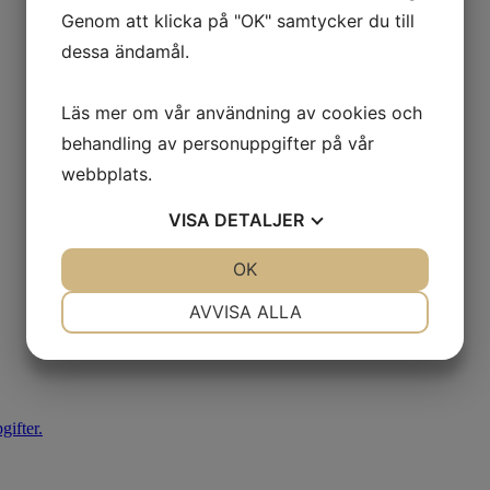
Genom att klicka på "OK" samtycker du till
dessa ändamål.
Läs mer om vår användning av cookies och
behandling av personuppgifter på vår
webbplats.
VISA
DETALJER
JA
NEJ
OK
JA
NEJ
NÖDVÄNDIG
INSTÄLLNINGAR
AVVISA ALLA
JA
NEJ
JA
NEJ
MARKNADSFÖRING
STATISTIK
ifter.